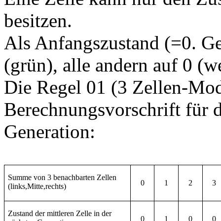
besitzen.
Als Anfangszustand (=0. Ge
(grün), alle andern auf 0 (we
Die Regel 01 (3 Zellen-Mod
Berechnungsvorschrift für 
Generation:
Summe von 3 benachbarten Zellen
0
1
2
3
(links,Mitte,rechts)
Zustand der mittleren Zelle in der
0
1
0
0